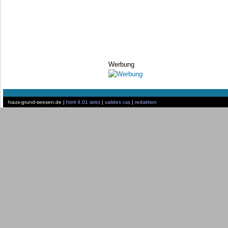
Werbung
haus-grund-seesen.de |
html 4.01 strict
|
valides css
|
redaktion