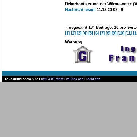
Dekarbonisierung der Wärme-netze (W
Nachricht lesen!
11.12.23 09:49
- insgesamt 134 Beiträge, 10 pro Seite
[1]
[2]
[3]
[4]
[5]
[6]
[7]
[8]
[9]
[10]
[11]
[1
Werbung
haus-grund-seesen.de |
html 4.01 strict
|
valides css
|
redaktion