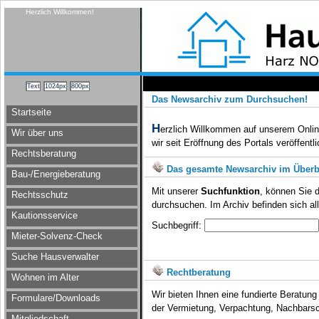
Herzlich Willkommen!
Das Newsarchiv zum Durchsuchen!
Startseite
H
erzlich Willkommen auf unserem Onlin
Wir über uns
wir seit Eröffnung des Portals veröffentli
Rechtsberatung
Das gesamte Newsarchiv im Überb
Bau-/Energieberatung
Mit unserer
Suchfunktion
, können Sie 
Rechtsschutz
durchsuchen. Im Archiv befinden sich al
Kautionsservice
Suchbegriff:
Mieter-Solvenz-Check
Suche Hausverwalter
Rechtberatung
Wohnen im Alter
Wir bieten Ihnen eine fundierte Beratung
Formulare/Downloads
der Vermietung, Verpachtung, Nachbarsc
Mitgliedschaft