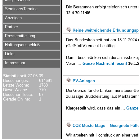
Die Beratungen erfolgt telefonisch unter
Seminare/Termine
12.4.30 11:06
Anzeigen
Partner
Keine weitreichende Erkundungspfl
Pressemitteilung
Das Bundeskabinett hat am 13.11.2024 d
Haftungsausschluß
(GefStoffV) erneut bestätigt.
Links
Damit beschränken sich die anlassbezoge
Impressum.
Veran ...
Ganze Nachricht lesen!
16.1.
Statistik
seit 27.06.09
Besucher ges.:
614691
PV-Anlagen
Letzte Woche:
1788
Diese Woche:
770
Die Grenze für die Einkommensteuer-Bef
Besucher Heute:
87
zulässige Bruttoleistung laut Marktstam
Gerade Online:
1
Klargestellt wird, dass das ein ...
Ganze 
CO2-Musterklage – Geeignete Fälle
Wir arbeiten mit Hochdruck an einer ver