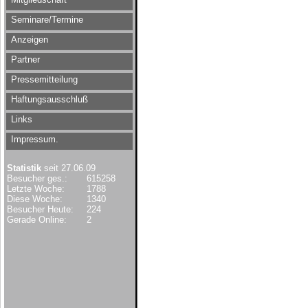
Seminare/Termine
Anzeigen
Partner
Pressemitteilung
Haftungsausschluß
Links
Impressum.
Statistik
seit 27.06.09
Besucher ges.:
615258
Letzte Woche:
1788
Diese Woche:
1340
Besucher Heute:
224
Gerade Online:
2