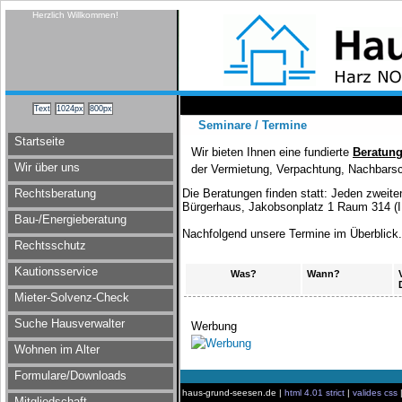
Herzlich Willkommen!
Seminare / Termine
Startseite
Wir bieten Ihnen eine fundierte
Beratung
Wir über uns
der Vermietung, Verpachtung, Nachbarsc
Rechtsberatung
Die Beratungen finden statt: Jeden zweit
Bürgerhaus, Jakobsonplatz 1 Raum 314 (II
Bau-/Energieberatung
Nachfolgend unsere Termine im Überblick.
Rechtsschutz
Kautionsservice
Was?
Wann?
Mieter-Solvenz-Check
Suche Hausverwalter
Werbung
Wohnen im Alter
Formulare/Downloads
haus-grund-seesen.de |
html 4.01 strict
|
valides css
Mitgliedschaft